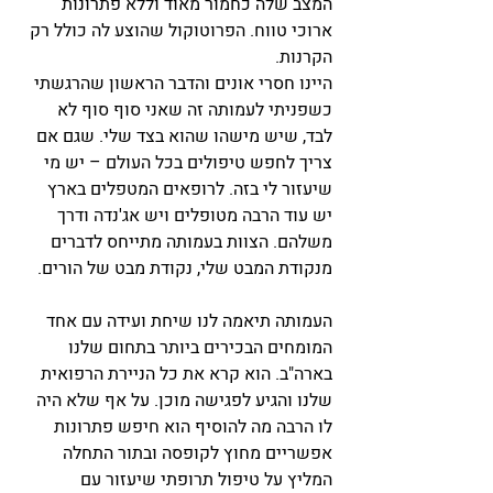
המצב שלה כחמור מאוד וללא פתרונות 
ארוכי טווח. הפרוטוקול שהוצע לה כולל רק 
הקרנות. 
היינו חסרי אונים והדבר הראשון שהרגשתי 
כשפניתי לעמותה זה שאני סוף סוף לא 
לבד, שיש מישהו שהוא בצד שלי. שגם אם 
צריך לחפש טיפולים בכל העולם – יש מי 
שיעזור לי בזה. לרופאים המטפלים בארץ 
יש עוד הרבה מטופלים ויש אג'נדה ודרך 
משלהם. הצוות בעמותה מתייחס לדברים 
מנקודת המבט שלי, נקודת מבט של הורים. 
העמותה תיאמה לנו שיחת ועידה עם אחד 
המומחים הבכירים ביותר בתחום שלנו 
בארה"ב. הוא קרא את כל הניירת הרפואית 
שלנו והגיע לפגישה מוכן. על אף שלא היה 
לו הרבה מה להוסיף הוא חיפש פתרונות 
אפשריים מחוץ לקופסה ובתור התחלה 
המליץ על טיפול תרופתי שיעזור עם 