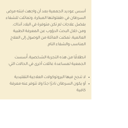
أسس عوديد الجمعية بعد أن واجهت ابنته مرض
السرطان في طفلولتها المبكرة، وتماثلت للشفاء
بفضل علاجات لم تكن متوفرة في البلاد آنذاك.
ومن خلال البحث الدؤوب عن المعرفة الطبية
العالمية، تمكنت العائلة من الوصول إلى العلاج
المناسب والشفاء التام.
انطلاقًا من هذه التجربة الشخصية، أُسست
الجمعية لمساعدة عائلات أخرى في الحالات التي:
لا تنجح فيها البروتوكولات العلاجية التقليدية
أو يكون السرطان نادرًا جدًا ولا تتوفر عنه معرفة
كافية
على مدار أكثر من عقد، تعمل الجمعية على:
إتاحة المعرفة الطبية المتخصصة
ربط العائلات بخبراء عالميين
مساعدة العائلات في الوصول للعلاج في الخارج