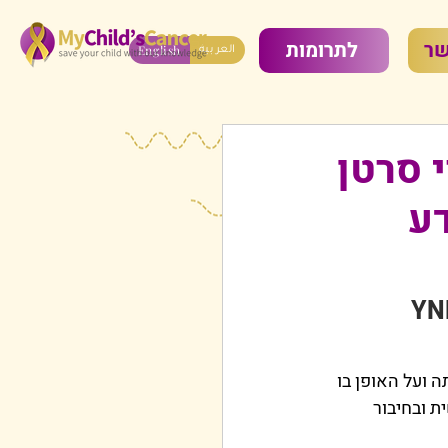
שר
לתרומות
English
العربية
 סרטן
דע
קמת העמותה ועל האופן בו 
 ובחיבור 