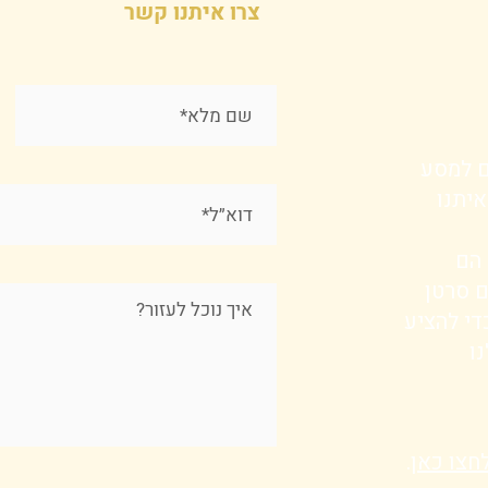
צרו איתנו קשר
ם למסע
איתנו
 הם
ם סרטן
די להציע
ו
חצו כאן
.