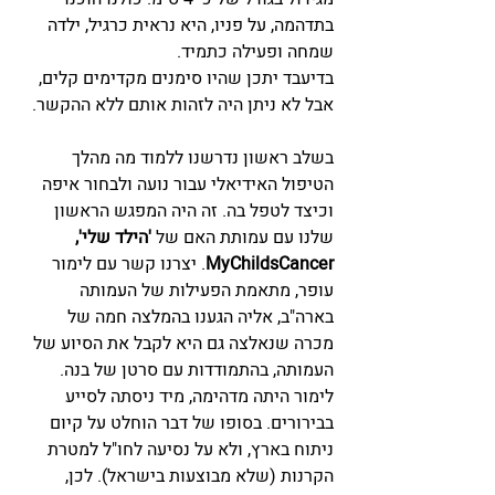
בתדהמה, על פניו, היא נראית כרגיל, ילדה 
שמחה ופעילה כתמיד. 
בדיעבד יתכן שהיו סימנים מקדימים קלים, 
אבל לא ניתן היה לזהות אותם ללא ההקשר.
בשלב ראשון נדרשנו ללמוד מה מהלך 
הטיפול האידיאלי עבור נועה ולבחור איפה 
וכיצד לטפל בה. זה היה המפגש הראשון 
שלנו עם עמותת האם של 
'הילד שלי', 
MyChildsCancer
. יצרנו קשר עם לימור 
עופר, מתאמת הפעילות של העמותה 
בארה"ב, אליה הגענו בהמלצה חמה של 
מכרה שנאלצה גם היא לקבל את הסיוע של 
העמותה, בהתמודדות עם סרטן של בנה. 
לימור היתה מדהימה, מיד ניסתה לסייע 
בבירורים. בסופו של דבר הוחלט על קיום 
ניתוח בארץ, ולא על נסיעה לחו"ל למטרת 
הקרנות (שלא מבוצעות בישראל). לכן, 