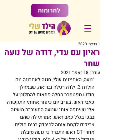
לתרומות
1 בדצמ׳ 2020
ראיון עם עדי, דודה של נועה
שחר
עודכן:
18 באפר׳ 2021
"נועה, האחיינית שלי, חגגה לאחרונה יום 
הולדת 3. ילדה רגילה ובריאה, שבמהלך 
חודש ספטמבר החלה פתאום להתלונן על 
כאבי ראש. בערב יום כיפור אחותי התקשרה 
אלי ושיתפה אותי שנועה התעוררה משינה 
בבכי בגלל כאב ראש. אמרתי לה שהם 
צריכים לקחת אותה להיבדק בבית חולים. 
אחרי CT ראש התברר כי נועה סובלת 
מגידול בגודל של כ- 4 ס"מ. כולנו הוכנו 